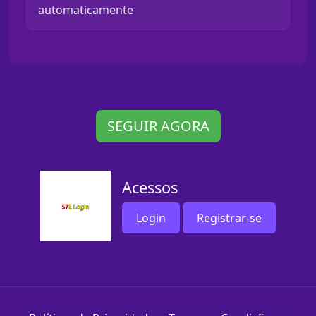
automaticamente
SEGUIR AGORA
Acessos
Login
Registrar-se