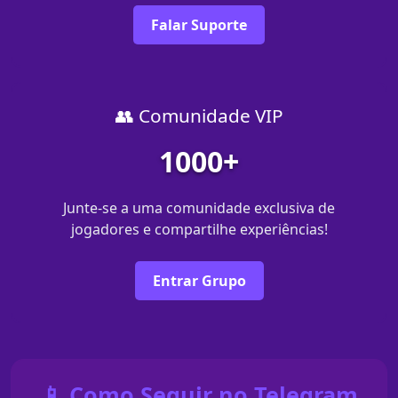
Falar Suporte
👥 Comunidade VIP
1000+
Junte-se a uma comunidade exclusiva de
jogadores e compartilhe experiências!
Entrar Grupo
📱 Como Seguir no Telegram