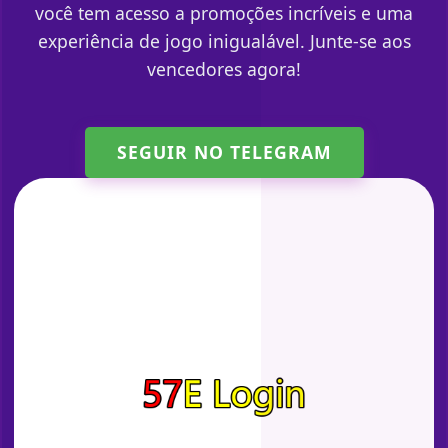
você tem acesso a promoções incríveis e uma
experiência de jogo inigualável. Junte-se aos
vencedores agora!
SEGUIR NO TELEGRAM