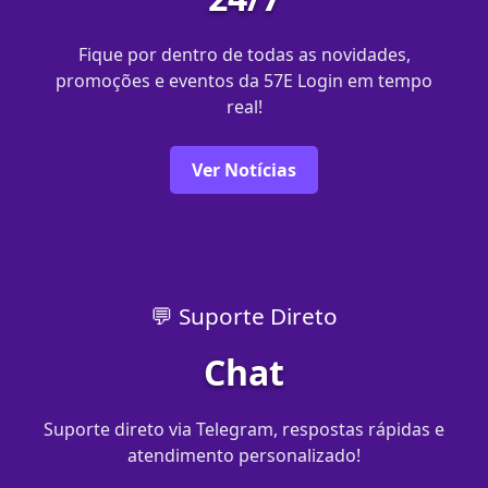
Fique por dentro de todas as novidades,
promoções e eventos da 57E Login em tempo
real!
Ver Notícias
💬 Suporte Direto
Chat
Suporte direto via Telegram, respostas rápidas e
atendimento personalizado!