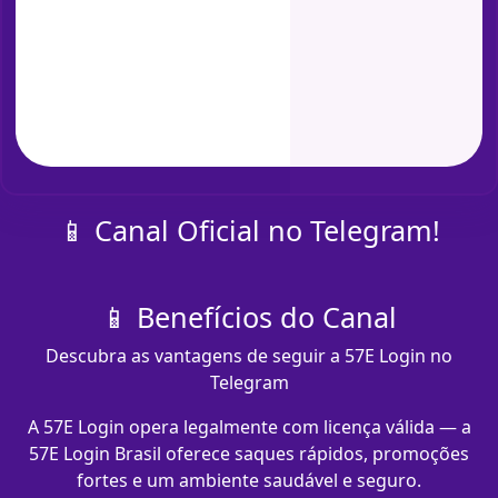
📱 Canal Oficial no Telegram!
📱 Benefícios do Canal
Descubra as vantagens de seguir a 57E Login no
Telegram
A 57E Login opera legalmente com licença válida — a
57E Login Brasil oferece saques rápidos, promoções
fortes e um ambiente saudável e seguro.