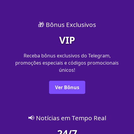
🎁 Bônus Exclusivos
VIP
Receba bônus exclusivos do Telegram,
promoções especiais e códigos promocionais
únicos!
Ver Bônus
📢 Notícias em Tempo Real
24/7