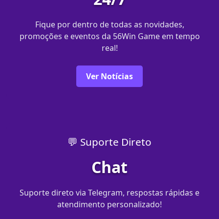
Fique por dentro de todas as novidades,
promoções e eventos da 56Win Game em tempo
real!
Ver Notícias
💬 Suporte Direto
Chat
Suporte direto via Telegram, respostas rápidas e
atendimento personalizado!