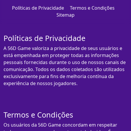
Políticas de Privacidade
Termos e Condições
Sitemap
Políticas de Privacidade
A 56D Game valoriza a privacidade de seus usuários e
está empenhada em proteger todas as informações
pessoais fornecidas durante o uso de nossos canais de
comunicação. Todos os dados coletados são utilizados
exclusivamente para fins de melhoria contínua da
experiência de nossos jogadores.
Termos e Condições
Os usuários da 56D Game concordam em respeitar