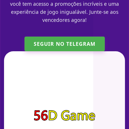
você tem acesso a promoções incríveis e uma
experiência de jogo inigualável. Junte-se aos
vencedores agora!
SEGUIR NO TELEGRAM