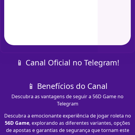
📱 Canal Oficial no Telegram!
📱 Benefícios do Canal
Descubra as vantagens de seguir a 56D Game no
Telegram
Descubra a emocionante experiência de jogar roleta no
56D Game
, explorando as diferentes variantes, opções
de apostas e garantias de segurança que tornam este