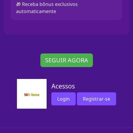
🎁 Receba bônus exclusivos
automaticamente
SEGUIR AGORA
Acessos
Login
Registrar-se