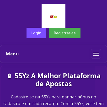
Login
Registrar-se
Menu
📱 55Yz A Melhor Plataforma
de Apostas
Cadastre-se na 55Yz para ganhar bônus no
cadastro e em cada recarga. Com a 55Yz, você tem