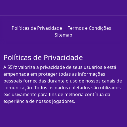
Políticas de Privacidade
Termos e Condições
Sitemap
Políticas de Privacidade
A 55Yz valoriza a privacidade de seus usuários e está
empenhada em proteger todas as informações
pessoais fornecidas durante o uso de nossos canais de
comunicação. Todos os dados coletados são utilizados
exclusivamente para fins de melhoria contínua da
experiência de nossos jogadores.