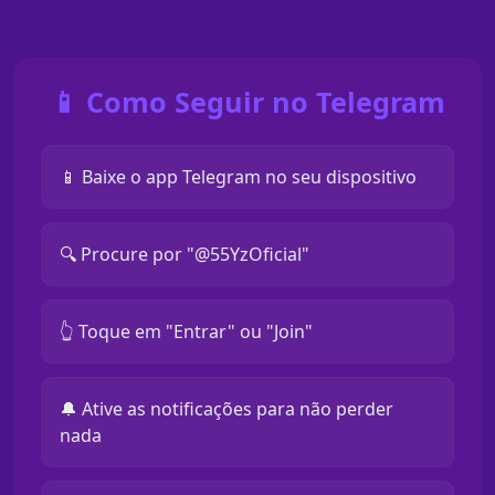
📱 Como Seguir no Telegram
📱 Baixe o app Telegram no seu dispositivo
🔍 Procure por "@55YzOficial"
👆 Toque em "Entrar" ou "Join"
🔔 Ative as notificações para não perder
nada