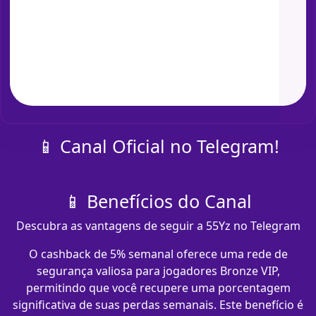
📱 Canal Oficial no Telegram!
📱 Benefícios do Canal
Descubra as vantagens de seguir a 55Yz no Telegram
O cashback de 5% semanal oferece uma rede de
segurança valiosa para jogadores Bronze VIP,
permitindo que você recupere uma porcentagem
significativa de suas perdas semanais. Este benefício é