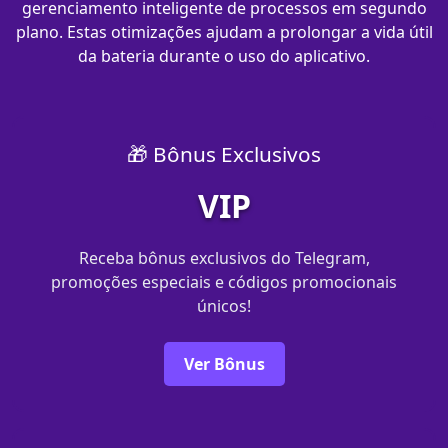
gerenciamento inteligente de processos em segundo
plano. Estas otimizações ajudam a prolongar a vida útil
da bateria durante o uso do aplicativo.
🎁 Bônus Exclusivos
VIP
Receba bônus exclusivos do Telegram,
promoções especiais e códigos promocionais
únicos!
Ver Bônus