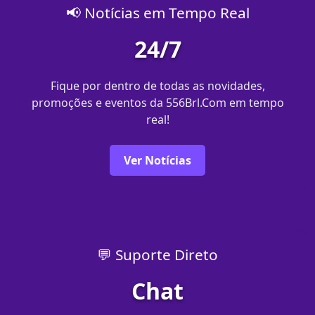
📢 Notícias em Tempo Real
24/7
Fique por dentro de todas as novidades,
promoções e eventos da 556Brl.Com em tempo
real!
Ver Notícias
💬 Suporte Direto
Chat