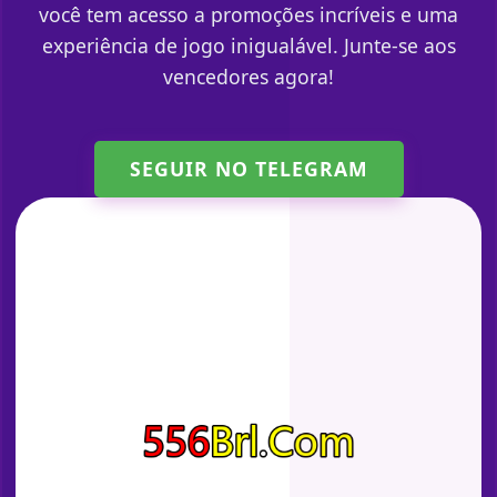
você tem acesso a promoções incríveis e uma
experiência de jogo inigualável. Junte-se aos
vencedores agora!
SEGUIR NO TELEGRAM