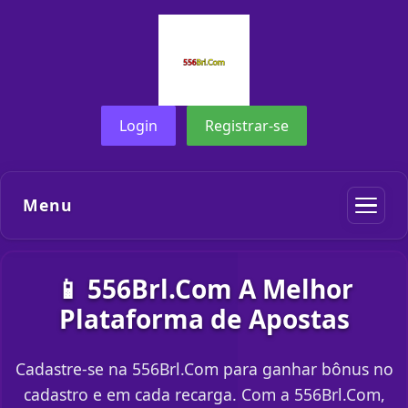
Login
Registrar-se
Menu
📱 556Brl.Com A Melhor
Plataforma de Apostas
Cadastre-se na 556Brl.Com para ganhar bônus no
cadastro e em cada recarga. Com a 556Brl.Com,