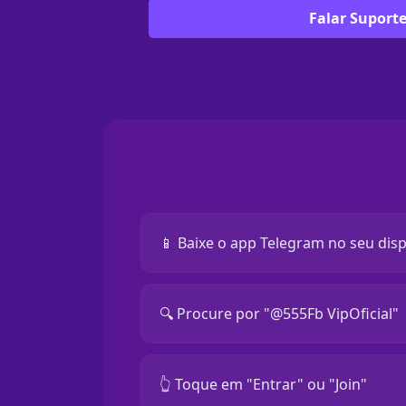
Falar Suport
📱 Baixe o app Telegram no seu disp
🔍 Procure por "@555Fb VipOficial"
👆 Toque em "Entrar" ou "Join"