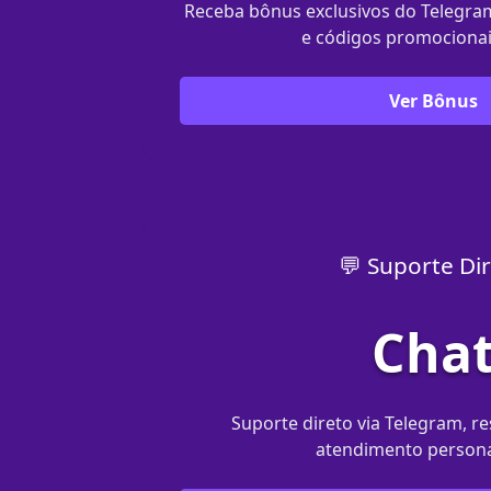
Receba bônus exclusivos do Telegra
e códigos promocionai
Ver Bônus
💬 Suporte Di
Cha
Suporte direto via Telegram, r
atendimento persona