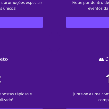
m, promoções especiais
Fique por dentro d
s únicos!
eventos da
reto
👥 
t
espostas rápidas e
Junte-se a uma com
lizado!
compa