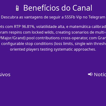
📱 Benefícios do Canal
Descubra as vantagens de seguir a 555Fb Vip no Telegram
s com RTP 96.81%, volatilidade alta, e matemática calibr
ggeram respins com locked wilds, creating scenarios de mult
r/Major/Grand) pool contributions cross-operator, com Gran
configurable stop conditions (loss limits, single win thresh
oriented players testing systematic approaches.
sivos
📢 Notí