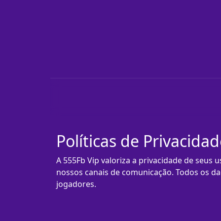
Políticas de Privacida
A 555Fb Vip valoriza a privacidade de seus
nossos canais de comunicação. Todos os dad
jogadores.