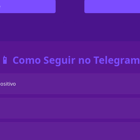
e
📱 Como Seguir no Telegram
ositivo