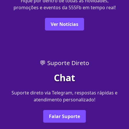
Fique por dentro de todas as novidades,
promoções e eventos da 555Fb em tempo real!
Ver Notícias
💬 Suporte Direto
Chat
Suporte direto via Telegram, respostas rápidas e
atendimento personalizado!
Falar Suporte