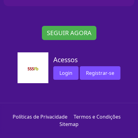
SEGUIR AGORA
Acessos
Login
Registrar-se
Políticas de Privacidade
Termos e Condições
Sitemap