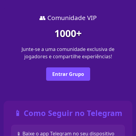
👥 Comunidade VIP
1000+
Junte-se a uma comunidade exclusiva de
jogadores e compartilhe experiências!
Entrar Grupo
📱 Como Seguir no Telegram
📱 Baixe o app Telegram no seu dispositivo