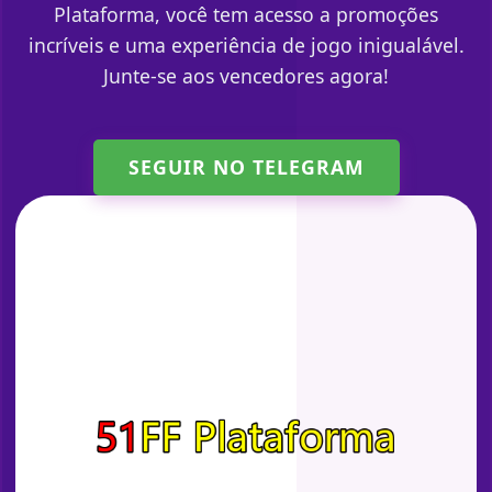
Plataforma, você tem acesso a promoções
incríveis e uma experiência de jogo inigualável.
Junte-se aos vencedores agora!
SEGUIR NO TELEGRAM