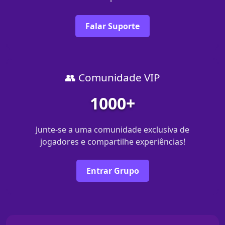
Falar Suporte
👥 Comunidade VIP
1000+
Junte-se a uma comunidade exclusiva de
jogadores e compartilhe experiências!
Entrar Grupo