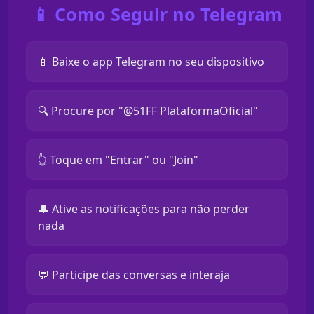
📱 Como Seguir no Telegram
📱 Baixe o app Telegram no seu dispositivo
🔍 Procure por "@51FF PlataformaOficial"
👆 Toque em "Entrar" ou "Join"
🔔 Ative as notificações para não perder
nada
💬 Participe das conversas e interaja