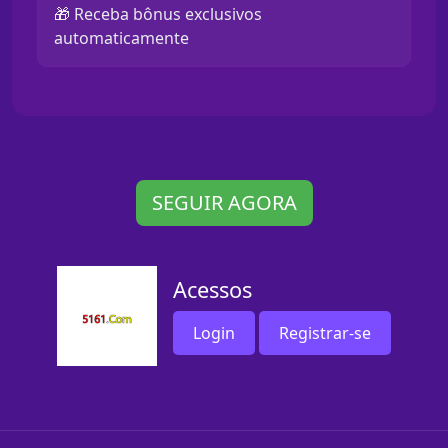
🎁 Receba bônus exclusivos
automaticamente
SEGUIR AGORA
Acessos
Login
Registrar-se