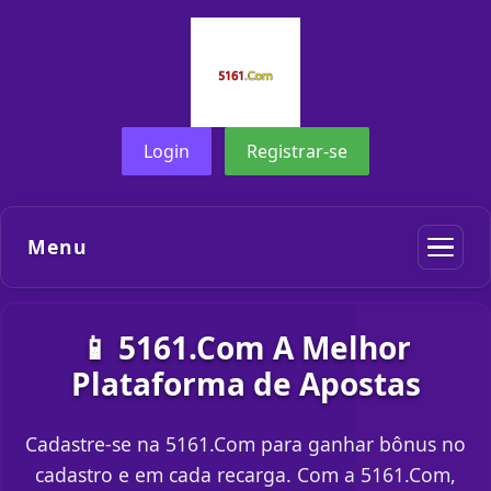
Login
Registrar-se
Menu
📱 5161.Com A Melhor
Plataforma de Apostas
Cadastre-se na 5161.Com para ganhar bônus no
cadastro e em cada recarga. Com a 5161.Com,