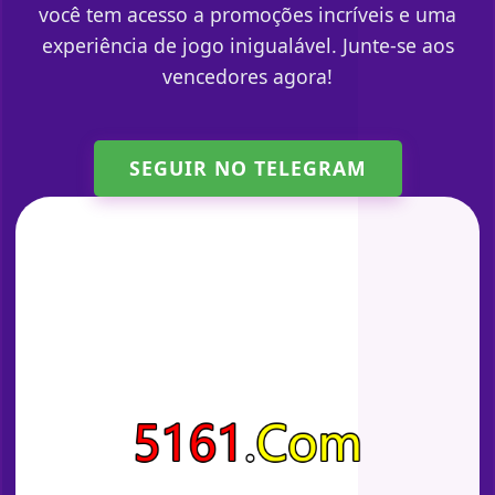
você tem acesso a promoções incríveis e uma
experiência de jogo inigualável. Junte-se aos
vencedores agora!
SEGUIR NO TELEGRAM