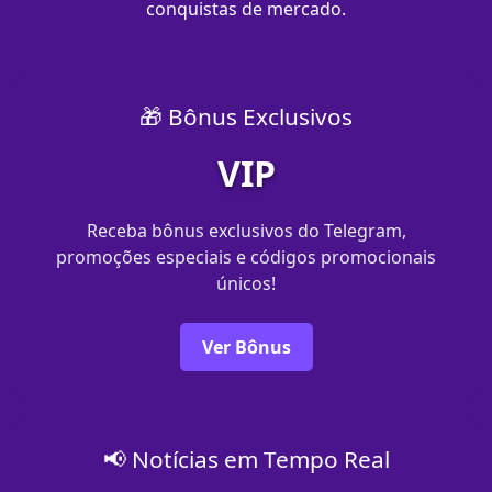
conquistas de mercado.
🎁 Bônus Exclusivos
VIP
Receba bônus exclusivos do Telegram,
promoções especiais e códigos promocionais
únicos!
Ver Bônus
📢 Notícias em Tempo Real