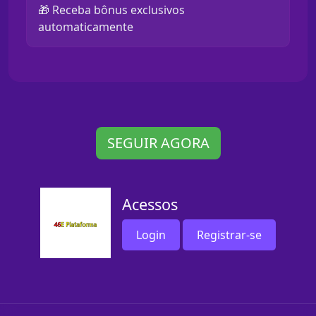
🎁 Receba bônus exclusivos
automaticamente
SEGUIR AGORA
Acessos
Login
Registrar-se