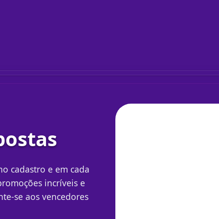
postas
no cadastro e em cada
promoções incríveis e
unte-se aos vencedores