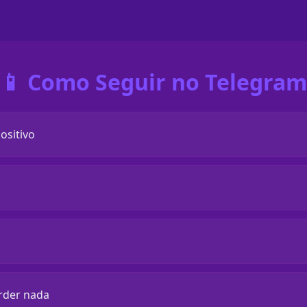
📱 Como Seguir no Telegram
ositivo
erder nada