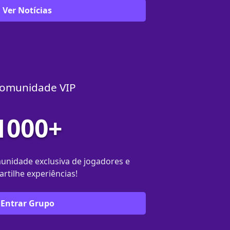
Ver Notícias
Comunidade VIP
1000+
unidade exclusiva de jogadores e
rtilhe experiências!
Entrar Grupo