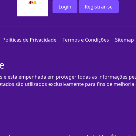
Login
Registrar-se
Políticas de Privacidade
Termos e Condições
Sitemap
de
ios e está empenhada em proteger todas as informações pe
tados são utilizados exclusivamente para fins de melhoria