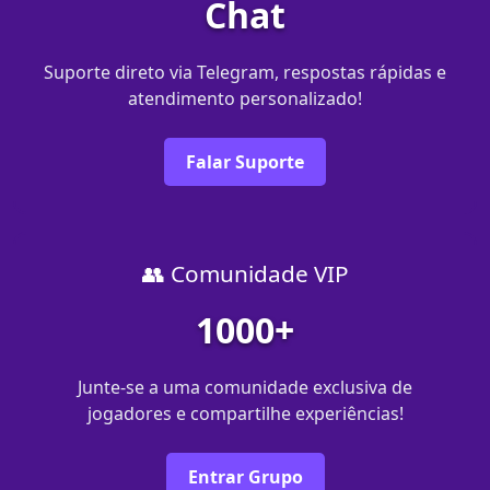
Chat
Suporte direto via Telegram, respostas rápidas e
atendimento personalizado!
Falar Suporte
👥 Comunidade VIP
1000+
Junte-se a uma comunidade exclusiva de
jogadores e compartilhe experiências!
Entrar Grupo