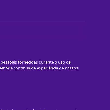
 pessoais fornecidas durante o uso de
elhoria contínua da experiência de nossos