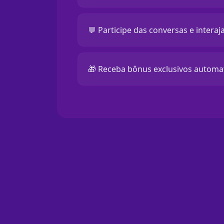
💬 Participe das conversas e interaj
🎁 Receba bônus exclusivos autom