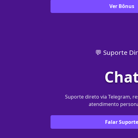
Ver Bônus
💬 Suporte Di
Cha
Suporte direto via Telegram, r
atendimento persona
Falar Suport