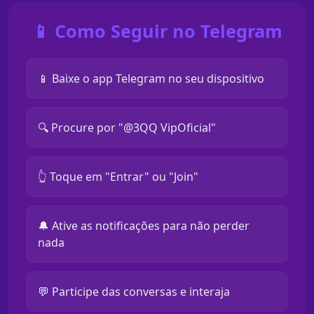
📱 Como Seguir no Telegram
📱 Baixe o app Telegram no seu dispositivo
🔍 Procure por "@3QQ VipOficial"
👆 Toque em "Entrar" ou "Join"
🔔 Ative as notificações para não perder
nada
💬 Participe das conversas e interaja