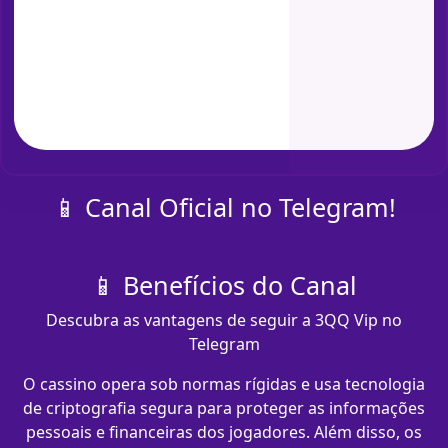
📱 Canal Oficial no Telegram!
📱 Benefícios do Canal
Descubra as vantagens de seguir a 3QQ Vip no
Telegram
O cassino opera sob normas rígidas e usa tecnologia
de criptografia segura para proteger as informações
pessoais e financeiras dos jogadores. Além disso, os