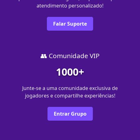
atendimento personalizado!
Falar Suporte
👥 Comunidade VIP
1000+
Junte-se a uma comunidade exclusiva de
jogadores e compartilhe experiências!
Entrar Grupo