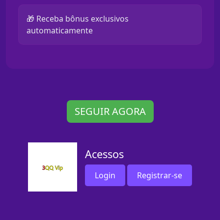
🎁 Receba bônus exclusivos
automaticamente
SEGUIR AGORA
Acessos
Login
Registrar-se