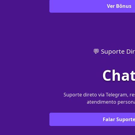
Ver Bônus
💬 Suporte Di
Cha
Suporte direto via Telegram, r
atendimento persona
Falar Suport