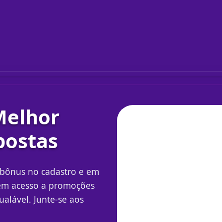
Melhor
postas
 bônus no cadastro e em
tem acesso a promoções
ualável. Junte-se aos