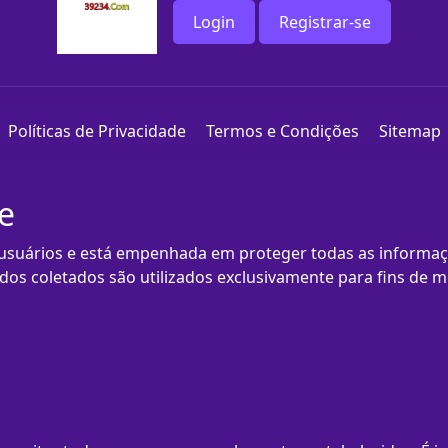
Login
Registrar-se
Políticas de Privacidade
Termos e Condições
Sitemap
de
s usuários e está empenhada em proteger todas as informaç
os coletados são utilizados exclusivamente para fins de m