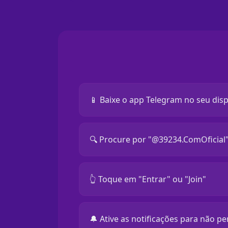
📱 Baixe o app Telegram no seu disp
🔍 Procure por "@39234.ComOficial
👆 Toque em "Entrar" ou "Join"
🔔 Ative as notificações para não p