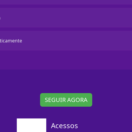
a
aticamente
SEGUIR AGORA
Acessos