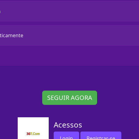
a
aticamente
SEGUIR AGORA
Acessos
Login
Registrar-se