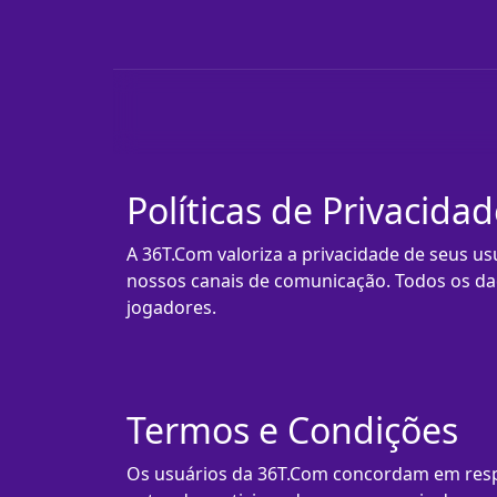
Políticas de Privacida
A 36T.Com valoriza a privacidade de seus u
nossos canais de comunicação. Todos os dad
jogadores.
Termos e Condições
Os usuários da 36T.Com concordam em respe