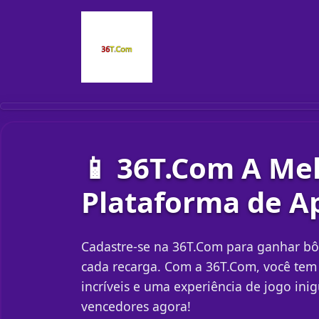
📱 36T.Com A Me
Plataforma de A
Cadastre-se na 36T.Com para ganhar bô
cada recarga. Com a 36T.Com, você tem
incríveis e uma experiência de jogo inig
vencedores agora!