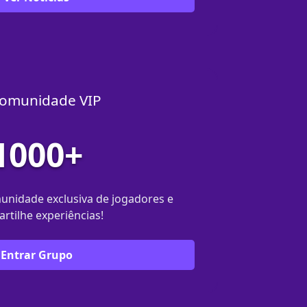
Comunidade VIP
1000+
unidade exclusiva de jogadores e
rtilhe experiências!
Entrar Grupo