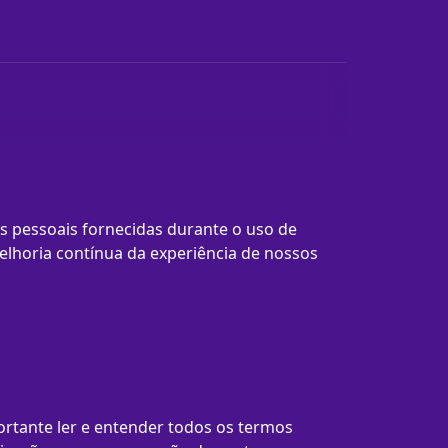
s pessoais fornecidas durante o uso de
elhoria contínua da experiência de nossos
rtante ler e entender todos os termos