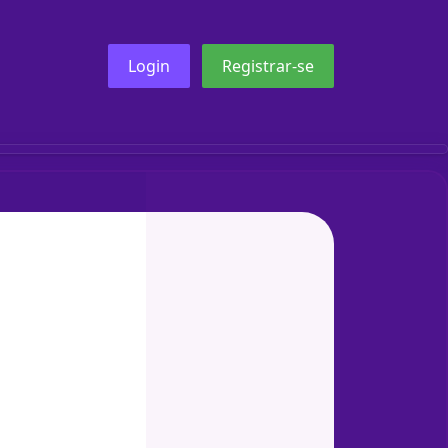
Login
Registrar-se