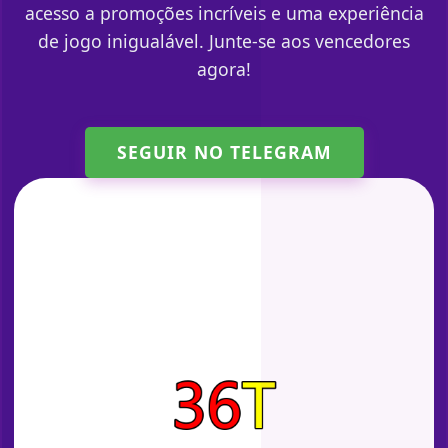
acesso a promoções incríveis e uma experiência
de jogo inigualável. Junte-se aos vencedores
agora!
SEGUIR NO TELEGRAM