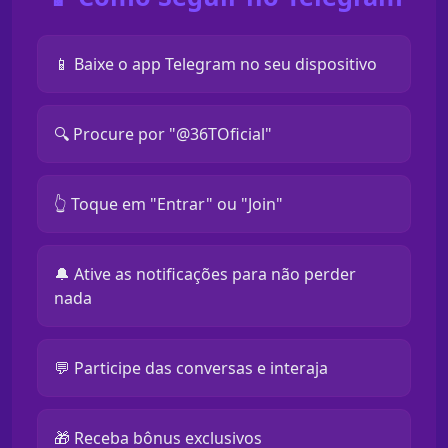
📱 Baixe o app Telegram no seu dispositivo
🔍 Procure por "@36TOficial"
👆 Toque em "Entrar" ou "Join"
🔔 Ative as notificações para não perder
nada
💬 Participe das conversas e interaja
🎁 Receba bônus exclusivos