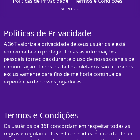
Políticas de Privacidade
Termos e Condições
Sitemap
Políticas de Privacidade
A 36T valoriza a privacidade de seus usuários e está
empenhada em proteger todas as informações
pessoais fornecidas durante o uso de nossos canais de
comunicação. Todos os dados coletados são utilizados
exclusivamente para fins de melhoria contínua da
experiência de nossos jogadores.
Termos e Condições
Os usuários da 36T concordam em respeitar todas as
regras e regulamentos estabelecidos. É importante ler