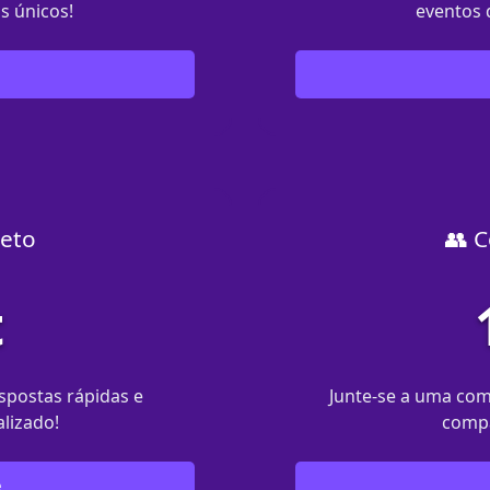
s únicos!
eventos 
reto
👥 
t
espostas rápidas e
Junte-se a uma com
lizado!
compa
e