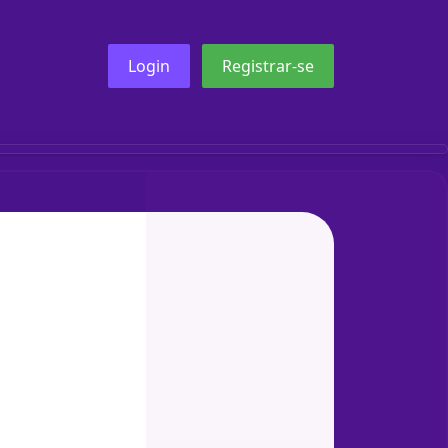
Login
Registrar-se