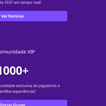
da 3537 em tempo real!
Ver Notícias
Comunidade VIP
1000+
unidade exclusiva de jogadores e
rtilhe experiências!
Entrar Grupo