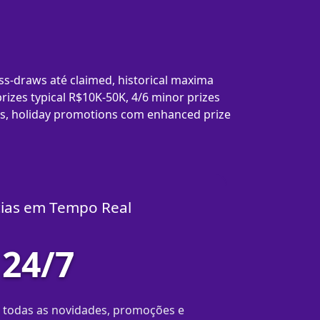
ss-draws até claimed, historical maxima
rizes typical R$10K-50K, 4/6 minor prizes
ts, holiday promotions com enhanced prize
cias em Tempo Real
24/7
e todas as novidades, promoções e