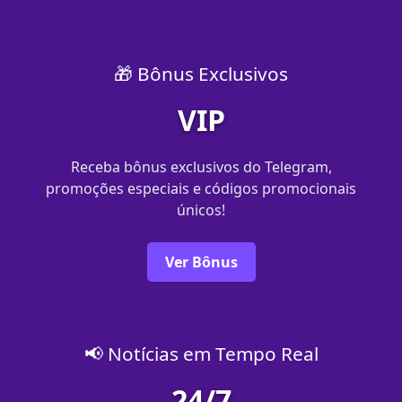
🎁 Bônus Exclusivos
VIP
Receba bônus exclusivos do Telegram,
promoções especiais e códigos promocionais
únicos!
Ver Bônus
📢 Notícias em Tempo Real
24/7