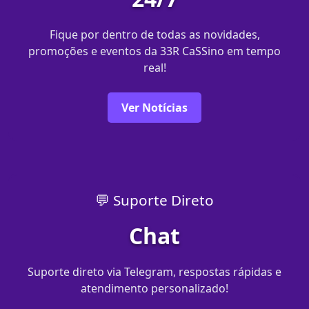
Fique por dentro de todas as novidades,
promoções e eventos da 33R CaSSino em tempo
real!
Ver Notícias
💬 Suporte Direto
Chat
Suporte direto via Telegram, respostas rápidas e
atendimento personalizado!