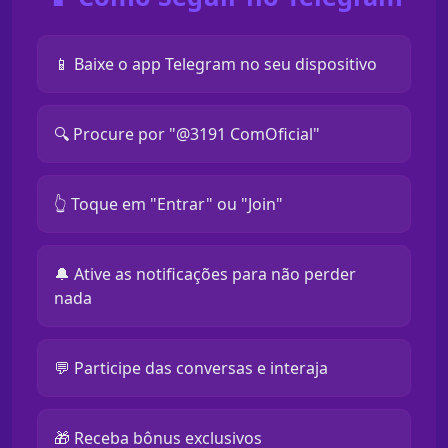
📱 Baixe o app Telegram no seu dispositivo
🔍 Procure por "@3191 ComOficial"
👆 Toque em "Entrar" ou "Join"
🔔 Ative as notificações para não perder
nada
💬 Participe das conversas e interaja
🎁 Receba bônus exclusivos