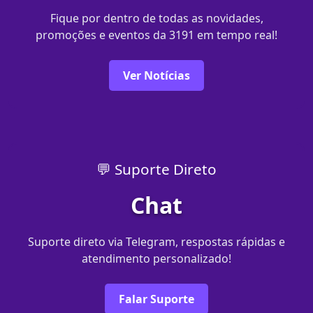
Fique por dentro de todas as novidades,
promoções e eventos da 3191 em tempo real!
Ver Notícias
💬 Suporte Direto
Chat
Suporte direto via Telegram, respostas rápidas e
atendimento personalizado!
Falar Suporte