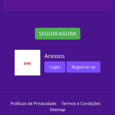
SEGUIR AGORA
Acessos
Login
Registrar-se
Políticas de Privacidade
Termos e Condições
Sitemap