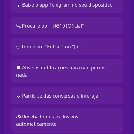
📱 Baixe o app Telegram no seu dispositivo
🔍 Procure por "@3191Oficial"
👆 Toque em "Entrar" ou "Join"
🔔 Ative as notificações para não perder
nada
💬 Participe das conversas e interaja
🎁 Receba bônus exclusivos
automaticamente