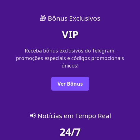
🎁 Bônus Exclusivos
VIP
Receba bônus exclusivos do Telegram,
promoções especiais e códigos promocionais
únicos!
Ver Bônus
📢 Notícias em Tempo Real
24/7