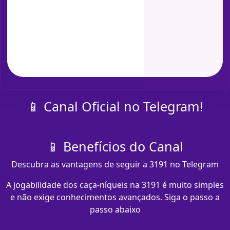
📱 Canal Oficial no Telegram!
📱 Benefícios do Canal
Descubra as vantagens de seguir a 3191 no Telegram
A jogabilidade dos caça-níqueis na 3191 é muito simples
e não exige conhecimentos avançados. Siga o passo a
passo abaixo