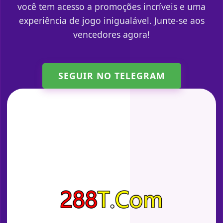
você tem acesso a promoções incríveis e uma
experiência de jogo inigualável. Junte-se aos
vencedores agora!
SEGUIR NO TELEGRAM