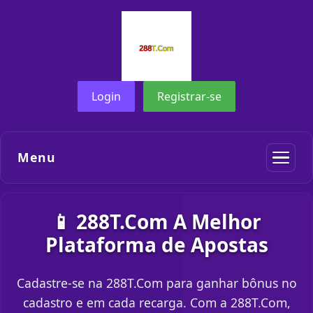
Login
Registrar-se
Menu
📱 288T.Com A Melhor
Plataforma de Apostas
Cadastre-se na 288T.Com para ganhar bônus no
cadastro e em cada recarga. Com a 288T.Com,