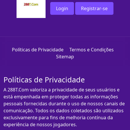
Login
Registrar-se
Políticas de Privacidade
Termos e Condições
Sitemap
Políticas de Privacidade
A 288T.Com valoriza a privacidade de seus usuários e
está empenhada em proteger todas as informações
pessoais fornecidas durante o uso de nossos canais de
comunicação. Todos os dados coletados são utilizados
exclusivamente para fins de melhoria contínua da
experiência de nossos jogadores.