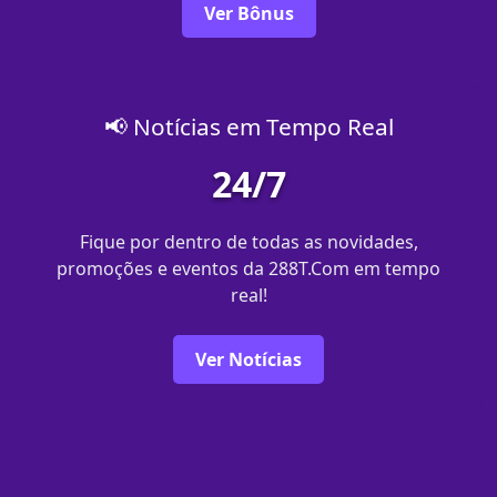
Ver Bônus
📢 Notícias em Tempo Real
24/7
Fique por dentro de todas as novidades,
promoções e eventos da 288T.Com em tempo
real!
Ver Notícias