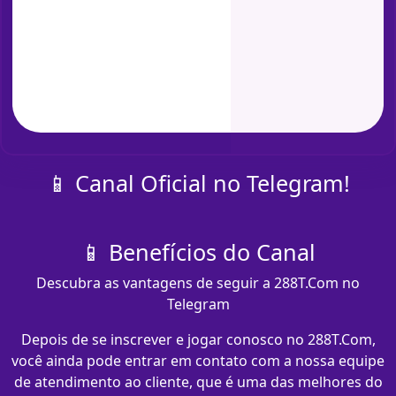
📱 Canal Oficial no Telegram!
📱 Benefícios do Canal
Descubra as vantagens de seguir a 288T.Com no
Telegram
Depois de se inscrever e jogar conosco no 288T.Com,
você ainda pode entrar em contato com a nossa equipe
de atendimento ao cliente, que é uma das melhores do