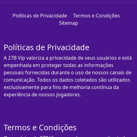
Políticas de Privacidade
Termos e Condições
Sitemap
Políticas de Privacidade
A 27B Vip valoriza a privacidade de seus usuários e está
empenhada em proteger todas as informações
pessoais fornecidas durante o uso de nossos canais de
comunicação. Todos os dados coletados são utilizados
exclusivamente para fins de melhoria contínua da
experiência de nossos jogadores.
Termos e Condições