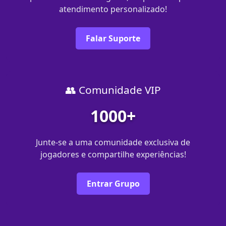
atendimento personalizado!
Falar Suporte
👥 Comunidade VIP
1000+
Junte-se a uma comunidade exclusiva de
jogadores e compartilhe experiências!
Entrar Grupo