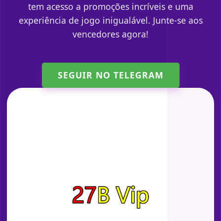
tem acesso a promoções incríveis e uma
experiência de jogo inigualável. Junte-se aos
vencedores agora!
SEGUIR NO TELEGRAM