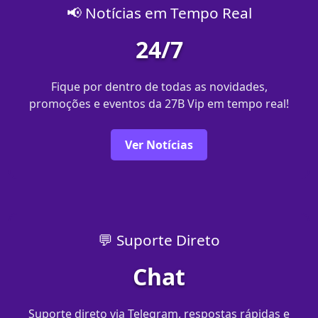
📢 Notícias em Tempo Real
24/7
Fique por dentro de todas as novidades,
promoções e eventos da 27B Vip em tempo real!
Ver Notícias
💬 Suporte Direto
Chat
Suporte direto via Telegram, respostas rápidas e