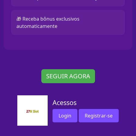
🎁 Receba bônus exclusivos
automaticamente
SEGUIR AGORA
Acessos
Login
Registrar-se