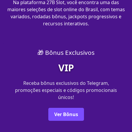
Na plataforma 27B Slot, você encontra uma das
maiores seleções de slot online do Brasil, com temas
variados, rodadas bônus, jackpots progressivos e
recursos interativos.
🎁 Bônus Exclusivos
VIP
Receba bônus exclusivos do Telegram,
promoções especiais e códigos promocionais
únicos!
Ver Bônus