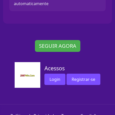
automaticamente
SEGUIR AGORA
Acessos
Login
Registrar-se