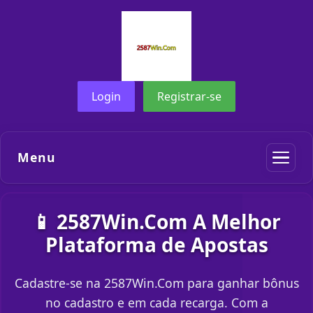
Login
Registrar-se
Menu
📱 2587Win.Com A Melhor
Plataforma de Apostas
Cadastre-se na 2587Win.Com para ganhar bônus
no cadastro e em cada recarga. Com a