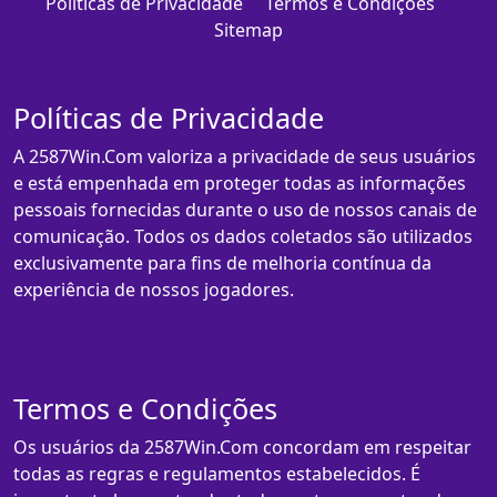
Políticas de Privacidade
Termos e Condições
Sitemap
Políticas de Privacidade
A 2587Win.Com valoriza a privacidade de seus usuários
e está empenhada em proteger todas as informações
pessoais fornecidas durante o uso de nossos canais de
comunicação. Todos os dados coletados são utilizados
exclusivamente para fins de melhoria contínua da
experiência de nossos jogadores.
Termos e Condições
Os usuários da 2587Win.Com concordam em respeitar
todas as regras e regulamentos estabelecidos. É