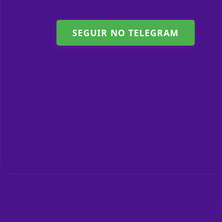
SEGUIR NO TELEGRAM