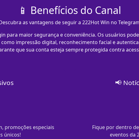
📱 Benefícios do Canal
Descubra as vantagens de seguir a 222Hot Win no Telegra
ogin para maior segurança e conveniência. Os usuários pode
como impressão digital, reconhecimento facial e autentic
garante que sua conta esteja sempre protegida contra aces
sivos
📢 Notí
m, promoções especiais
Fique por dentro d
s únicos!
eventos da 