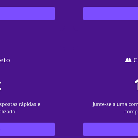
reto
👥 
t
espostas rápidas e
Junte-se a uma com
lizado!
compa
e