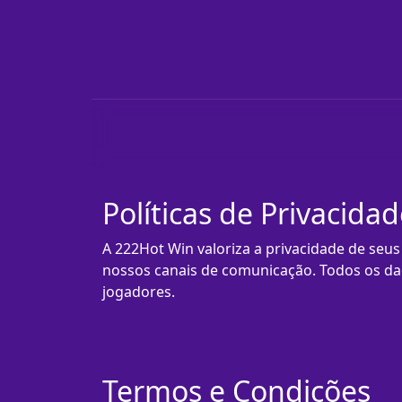
Políticas de Privacida
A 222Hot Win valoriza a privacidade de seu
nossos canais de comunicação. Todos os dad
jogadores.
Termos e Condições