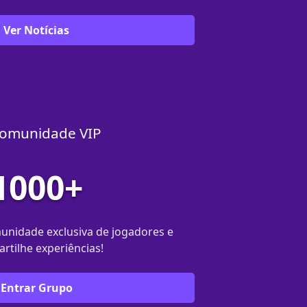
Ver Notícias
Comunidade VIP
1000+
unidade exclusiva de jogadores e
rtilhe experiências!
Entrar Grupo