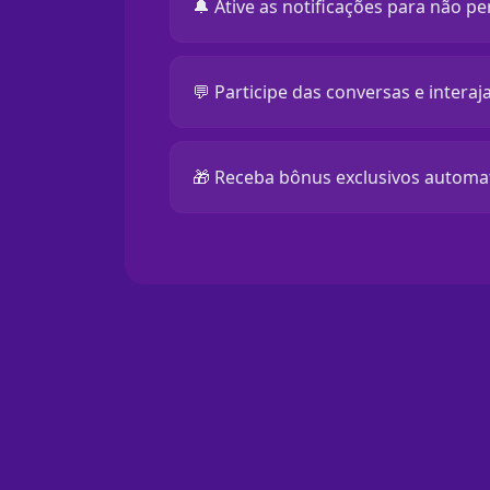
🔔 Ative as notificações para não p
💬 Participe das conversas e interaj
🎁 Receba bônus exclusivos autom