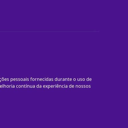
ções pessoais fornecidas durante o uso de
elhoria contínua da experiência de nossos