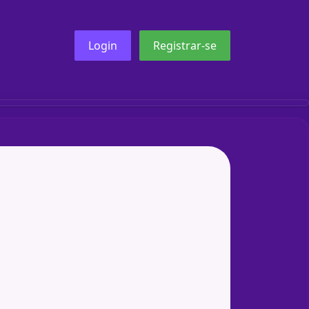
Login
Registrar-se