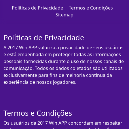
Políticas de Privacidade
Termos e Condições
Sitemap
Políticas de Privacidade
A 2017 Win APP valoriza a privacidade de seus usuários
e está empenhada em proteger todas as informações
pessoais fornecidas durante o uso de nossos canais de
comunicação. Todos os dados coletados são utilizados
exclusivamente para fins de melhoria contínua da
experiência de nossos jogadores.
Termos e Condições
Os usuários da 2017 Win APP concordam em respeitar