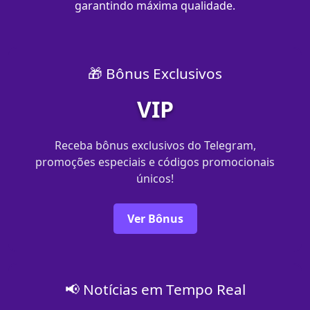
garantindo máxima qualidade.
🎁 Bônus Exclusivos
VIP
Receba bônus exclusivos do Telegram,
promoções especiais e códigos promocionais
únicos!
Ver Bônus
📢 Notícias em Tempo Real