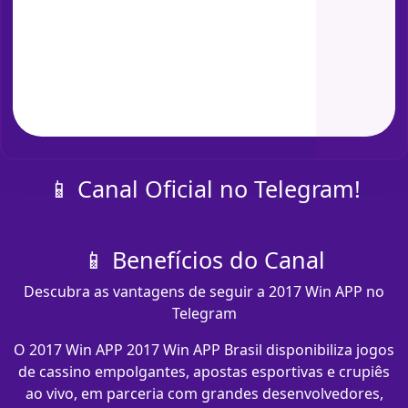
📱 Canal Oficial no Telegram!
📱 Benefícios do Canal
Descubra as vantagens de seguir a 2017 Win APP no
Telegram
O 2017 Win APP 2017 Win APP Brasil disponibiliza jogos
de cassino empolgantes, apostas esportivas e crupiês
ao vivo, em parceria com grandes desenvolvedores,