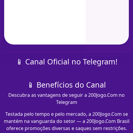
📱 Canal Oficial no Telegram!
📱 Benefícios do Canal
Descubra as vantagens de seguir a 200Jogo.Com no
Telegram
Testada pelo tempo e pelo mercado, a 200Jogo.Com se
mantém na vanguarda do setor — a 200Jogo.Com Brasil
oferece promoções diversas e saques sem restrições.