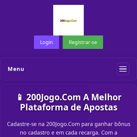
Login
Registrar-se
Menu
📱 200Jogo.Com A Melhor
Plataforma de Apostas
Cadastre-se na 200Jogo.Com para ganhar bônus
no cadastro e em cada recarga. Com a