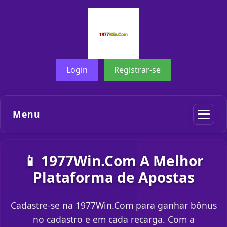
Login
Registrar-se
Menu
📱 1977Win.Com A Melhor
Plataforma de Apostas
Cadastre-se na 1977Win.Com para ganhar bônus
no cadastro e em cada recarga. Com a