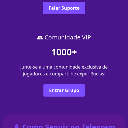
Falar Suporte
👥 Comunidade VIP
1000+
Junte-se a uma comunidade exclusiva de
jogadores e compartilhe experiências!
Entrar Grupo
📱 Como Seguir no Telegram