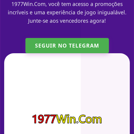
1977Win.Com, você tem acesso a promoções
incríveis e uma experiência de jogo inigualável.
Junte-se aos vencedores agora!
SEGUIR NO TELEGRAM