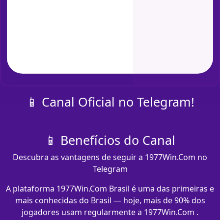
📱 Canal Oficial no Telegram!
📱 Benefícios do Canal
Descubra as vantagens de seguir a 1977Win.Com no
Telegram
A plataforma 1977Win.Com Brasil é uma das primeiras e
mais conhecidas do Brasil — hoje, mais de 90% dos
jogadores usam regularmente a 1977Win.Com .