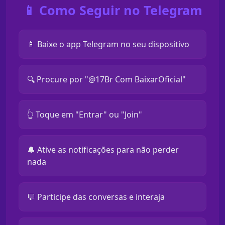
📱 Como Seguir no Telegram
📱 Baixe o app Telegram no seu dispositivo
🔍 Procure por "@17Br Com BaixarOficial"
👆 Toque em "Entrar" ou "Join"
🔔 Ative as notificações para não perder
nada
💬 Participe das conversas e interaja