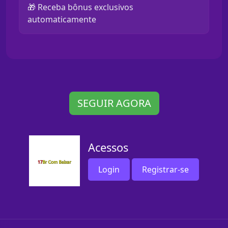
🎁 Receba bônus exclusivos
automaticamente
SEGUIR AGORA
Acessos
Login
Registrar-se