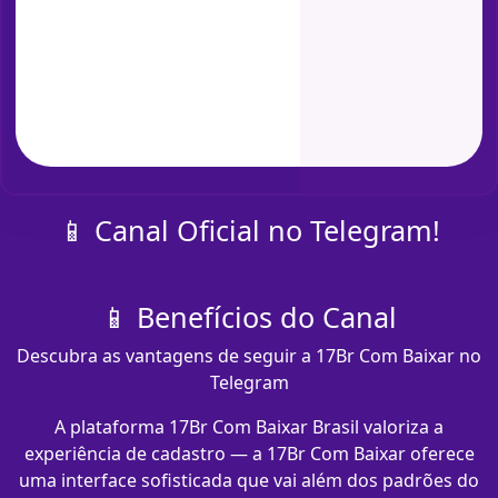
📱 Canal Oficial no Telegram!
📱 Benefícios do Canal
Descubra as vantagens de seguir a 17Br Com Baixar no
Telegram
A plataforma 17Br Com Baixar Brasil valoriza a
experiência de cadastro — a 17Br Com Baixar oferece
uma interface sofisticada que vai além dos padrões do