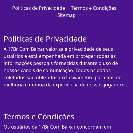
Políticas de Privacidade
Termos e Condições
Sitemap
Políticas de Privacidade
A 17Br Com Baixar valoriza a privacidade de seus
usuários e está empenhada em proteger todas as
informações pessoais fornecidas durante o uso de
nossos canais de comunicação. Todos os dados
coletados são utilizados exclusivamente para fins de
melhoria contínua da experiência de nossos jogadores.
Termos e Condições
Os usuários da 17Br Com Baixar concordam em