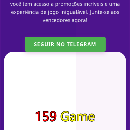
você tem acesso a promoções incríveis e uma
experiência de jogo inigualável. Junte-se aos
vencedores agora!
SEGUIR NO TELEGRAM