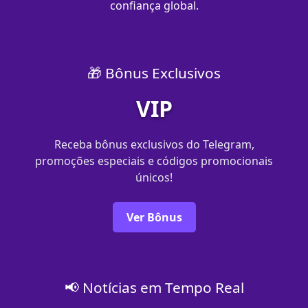
confiança global.
🎁 Bônus Exclusivos
VIP
Receba bônus exclusivos do Telegram,
promoções especiais e códigos promocionais
únicos!
Ver Bônus
📢 Notícias em Tempo Real