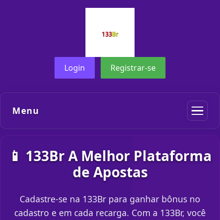
Login
Registrar-se
Menu
📱 133Br A Melhor Plataforma
de Apostas
Cadastre-se na 133Br para ganhar bônus no
cadastro e em cada recarga. Com a 133Br, você