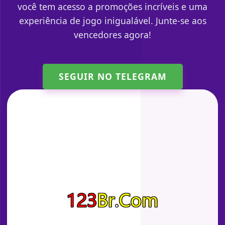
você tem acesso a promoções incríveis e uma
experiência de jogo inigualável. Junte-se aos
vencedores agora!
SEGUIR NO TELEGRAM