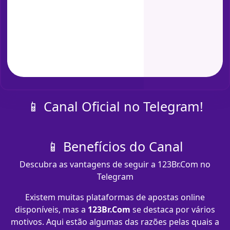
📱 Canal Oficial no Telegram!
📱 Benefícios do Canal
Descubra as vantagens de seguir a 123Br.Com no
Telegram
Existem muitas plataformas de apostas online
disponíveis, mas a
123Br.Com
se destaca por vários
motivos. Aqui estão algumas das razões pelas quais a