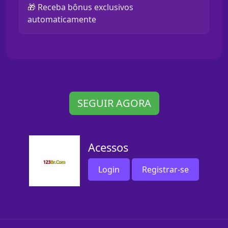
🎁 Receba bônus exclusivos
automaticamente
SEGUIR AGORA
Acessos
Login
Registrar-se