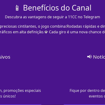
📱 Benefícios do Canal
Descubra as vantagens de seguir a 11CC no Telegram
eciosas cintilantes, o jogo combina:Rodadas rápidas e d
ráficos em alta definição.💎 Cada giro é uma nova chance de
sivos
📢 Notí
m, promoções especiais
Fique por dentro d
s únicos!
eventos 