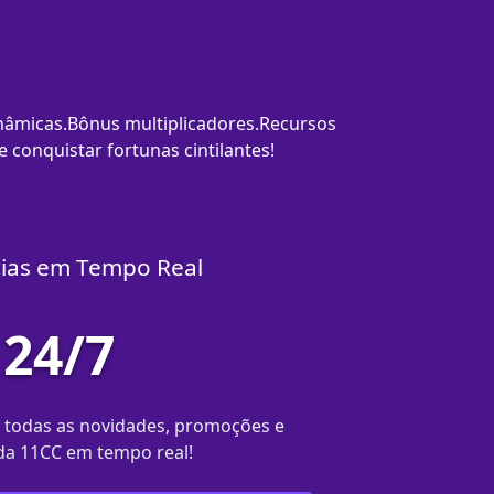
inâmicas.Bônus multiplicadores.Recursos
 conquistar fortunas cintilantes!
cias em Tempo Real
24/7
e todas as novidades, promoções e
da 11CC em tempo real!