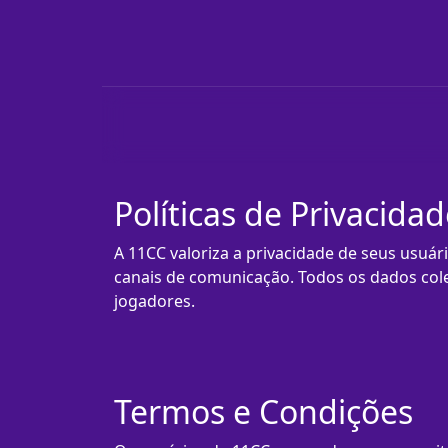
Políticas de Privacida
A 11CC valoriza a privacidade de seus usuá
canais de comunicação. Todos os dados cole
jogadores.
Termos e Condições