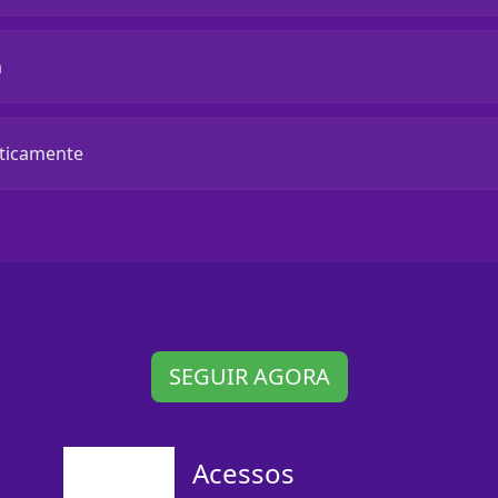
a
aticamente
SEGUIR AGORA
Acessos