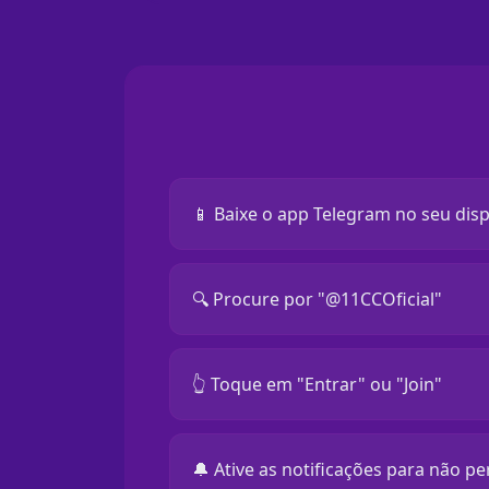
📱 Baixe o app Telegram no seu disp
🔍 Procure por "@11CCOficial"
👆 Toque em "Entrar" ou "Join"
🔔 Ative as notificações para não p