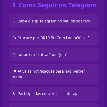
📱 Como Seguir no Telegram
📱 Baixe o app Telegram no seu dispositivo
🔍 Procure por "@10 Brl Com LoginOficial"
👆 Toque em "Entrar" ou "Join"
🔔 Ative as notificações para não perder
nada
💬 Participe das conversas e interaja