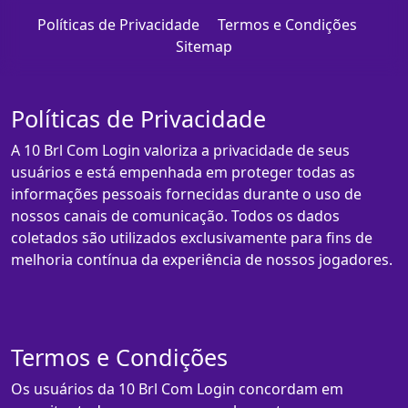
Políticas de Privacidade
Termos e Condições
Sitemap
Políticas de Privacidade
A 10 Brl Com Login valoriza a privacidade de seus
usuários e está empenhada em proteger todas as
informações pessoais fornecidas durante o uso de
nossos canais de comunicação. Todos os dados
coletados são utilizados exclusivamente para fins de
melhoria contínua da experiência de nossos jogadores.
Termos e Condições
Os usuários da 10 Brl Com Login concordam em