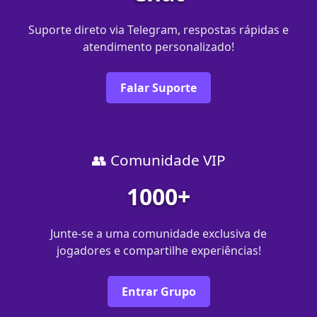
Suporte direto via Telegram, respostas rápidas e
atendimento personalizado!
Falar Suporte
👥 Comunidade VIP
1000+
Junte-se a uma comunidade exclusiva de
jogadores e compartilhe experiências!
Entrar Grupo