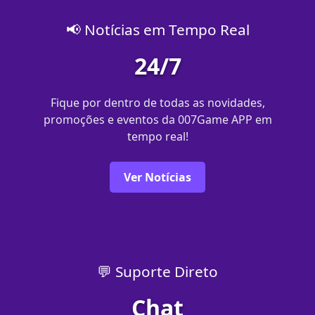
📢 Notícias em Tempo Real
24/7
Fique por dentro de todas as novidades,
promoções e eventos da 007Game APP em
tempo real!
Ver Notícias
💬 Suporte Direto
Chat