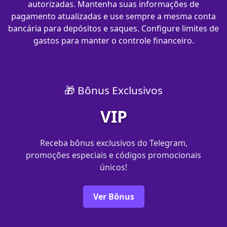
autorizadas. Mantenha suas informações de
pagamento atualizadas e use sempre a mesma conta
bancária para depósitos e saques. Configure limites de
gastos para manter o controle financeiro.
🎁 Bônus Exclusivos
VIP
Receba bônus exclusivos do Telegram,
promoções especiais e códigos promocionais
únicos!
Ver Bônus