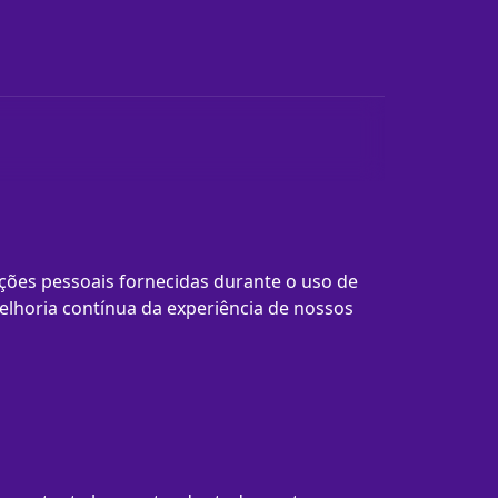
ções pessoais fornecidas durante o uso de
elhoria contínua da experiência de nossos