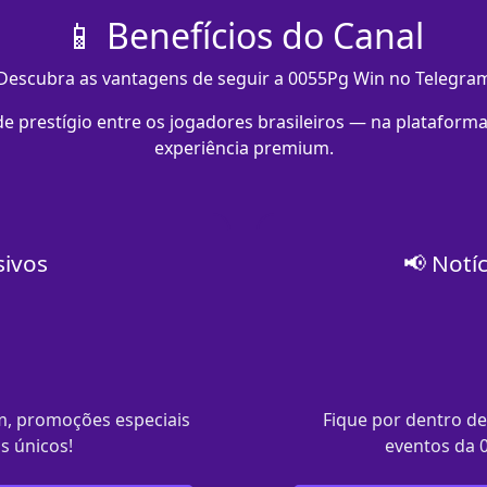
📱 Benefícios do Canal
Descubra as vantagens de seguir a 0055Pg Win no Telegra
e prestígio entre os jogadores brasileiros — na plataforma
experiência premium.
sivos
📢 Notí
m, promoções especiais
Fique por dentro d
s únicos!
eventos da 