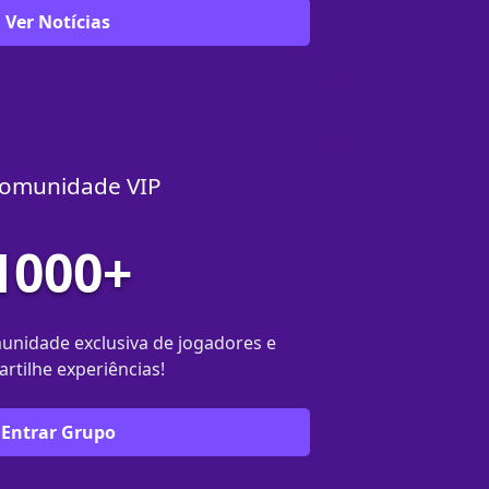
Ver Notícias
Comunidade VIP
1000+
unidade exclusiva de jogadores e
rtilhe experiências!
Entrar Grupo