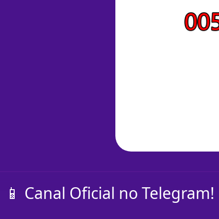
📱 Canal Oficial no Telegram!